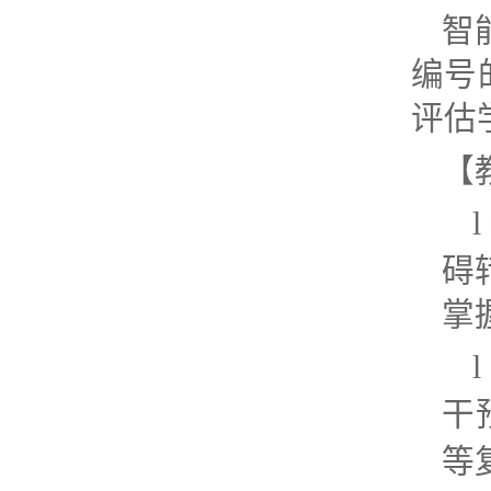
智
编号
评估
【
l
碍
掌
l
干
等