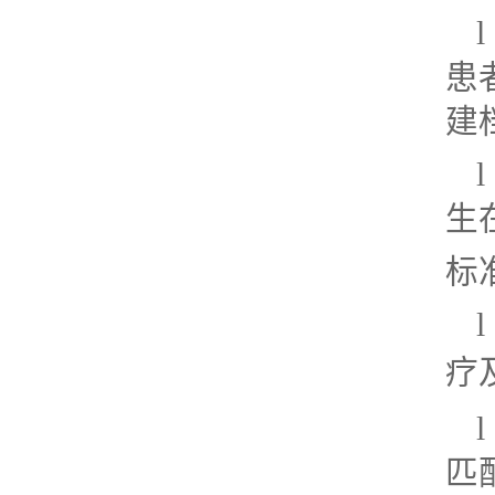
患
建
生
标
l
疗
匹