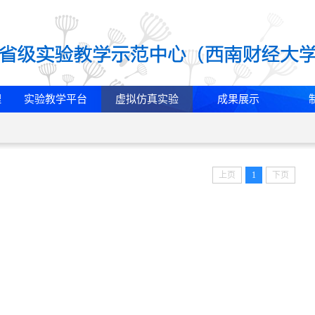
理
实验教学平台
虚拟仿真实验
成果展示
上页
1
下页