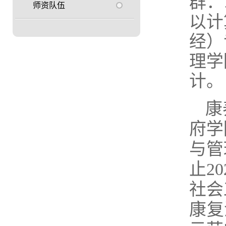
群：
师资队伍
以计
经）
理学
计。
康
府学
与管
止
20
社会
康复