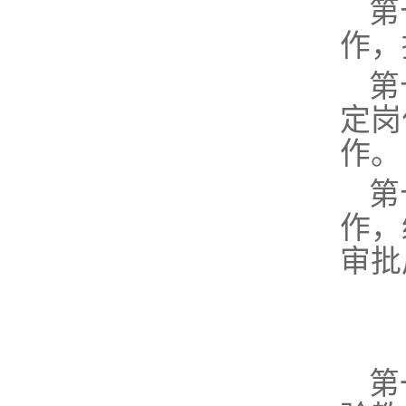
第
作，
第
定岗
作
。
第
作
，
审批
第