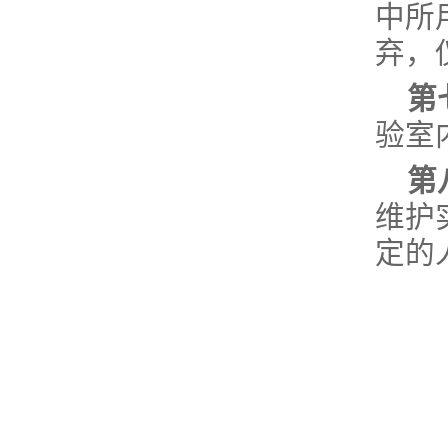
中所
弃，
第
验室
第
维护
定的